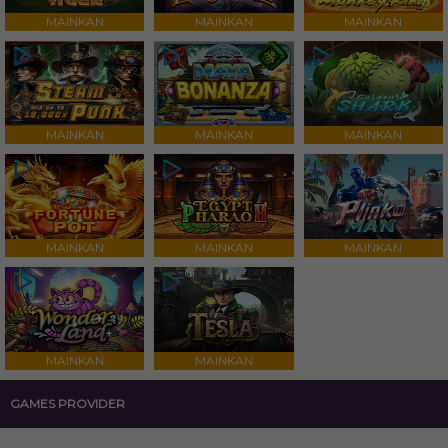
MAINKAN
MAINKAN
MAINKAN
MAINKAN
MAINKAN
MAINKAN
MAINKAN
MAINKAN
MAINKAN
MAINKAN
MAINKAN
GAMES PROVIDER