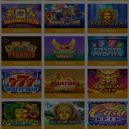
MAINKAN
MAINKAN
MAINKAN
MAINKAN
MAINKAN
MAINKAN
MAINKAN
MAINKAN
MAINKAN
MAINKAN
MAINKAN
MAINKAN