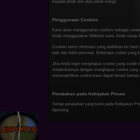
kepada pihak lain atau pihak ketiga.
Penggunaan Cookies
Kami akan menggunakan cookies sebagai sarana u
Anda menggunakan Website kami, Anda setuju k
Cookies berisi informasi yang dialihkan ke ha
baik dan lebih personal. Beberapa cookie yang 
Jika Anda ingin menghapus cookie yang sudah t
melakukannya dengan menghapus cookie yang ad
menonaktifkan cookie kami dapat berarti bahwa 
Perubahan pada Kebijakan Privasi
Setiap perubahan yang kami pada Kebijakan Priv
diposting.