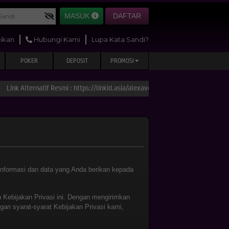
MASUK
DAFTAR
ikan
Hubungi Kami
Lupa Kata Sandi?
POKER
DEPOSIT
PROMOSI
k Alternatif Resmi : https://linkid.asia/alexavegas-go https://linkid.
 informasi dan data yang Anda berikan kepada
 Kebijakan Privasi ini. Dengan mengirimkan
gan syarat-syarat Kebijakan Privasi kami,